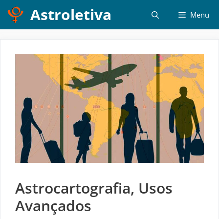
Pular
Astroletiva
Menu
para
o
conteúdo
Astrocartografia, Usos
Avançados