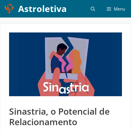
Pular
Astroletiva
Menu
para
o
conteúdo
Sinastria, o Potencial de
Relacionamento