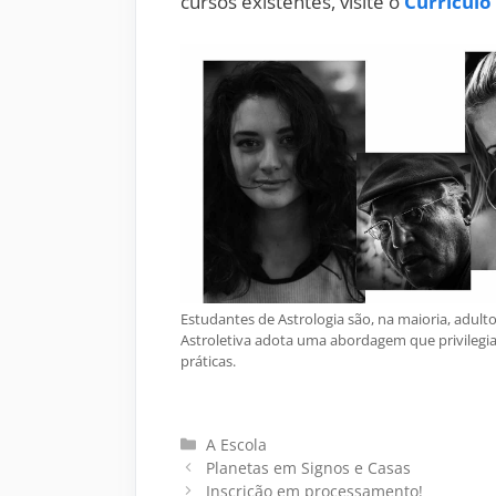
cursos existentes, visite o
Currículo
Estudantes de Astrologia são, na maioria, adulto
Astroletiva adota uma abordagem que privilegi
práticas.
Categorias
A Escola
Planetas em Signos e Casas
Inscrição em processamento!