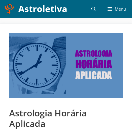
Pular
Astroletiva
Menu
para
o
conteúdo
Astrologia Horária
Aplicada