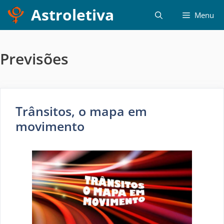
Pular
Astroletiva
Menu
para
o
conteúdo
Previsões
Trânsitos, o mapa em
movimento